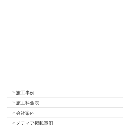
社長ブログ
職人ブログ
塗装について
塗装工事の流れと各工程の作業内容
外壁・屋根塗装の色選びのコツ
我妻塗装の強み
外壁塗装
屋根塗装
水性一液性リボール式防水の特徴
施工事例
施工料金表
会社案内
メディア掲載事例