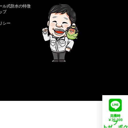
ール式防水の特徴
ップ
リシー
見積時
￥
30,000