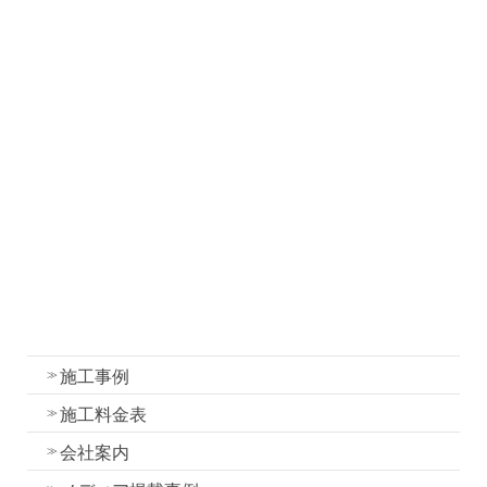
社長ブログ
職人ブログ
塗装について
塗装工事の流れと各工程の作業内容
外壁・屋根塗装の色選びのコツ
我妻塗装の強み
外壁塗装
屋根塗装
水性一液性リボール式防水の特徴
施工事例
施工料金表
会社案内