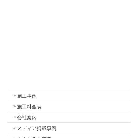
職人ブログ
塗装について
塗装工事の流れと各工程の作業内容
外壁・屋根塗装の色選びのコツ
我妻塗装の強み
外壁塗装
屋根塗装
水性一液性リボール式防水の特徴
施工事例
施工料金表
会社案内
メディア掲載事例