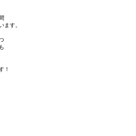
間
います。
つ
も
す！