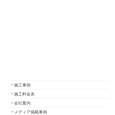
社長ブログ
職人ブログ
塗装について
塗装工事の流れと各工程の作業内容
外壁・屋根塗装の色選びのコツ
我妻塗装の強み
外壁塗装
屋根塗装
水性一液性リボール式防水の特徴
施工事例
施工料金表
会社案内
メディア掲載事例