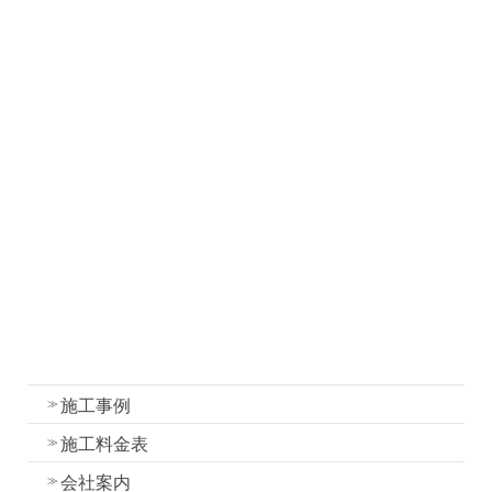
お知らせ
社長ブログ
職人ブログ
塗装について
塗装工事の流れと各工程の作業内容
外壁・屋根塗装の色選びのコツ
我妻塗装の強み
外壁塗装
屋根塗装
水性一液性リボール式防水の特徴
施工事例
施工料金表
会社案内