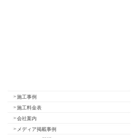
職人ブログ
塗装について
塗装工事の流れと各工程の作業内容
外壁・屋根塗装の色選びのコツ
我妻塗装の強み
外壁塗装
屋根塗装
水性一液性リボール式防水の特徴
施工事例
施工料金表
会社案内
メディア掲載事例