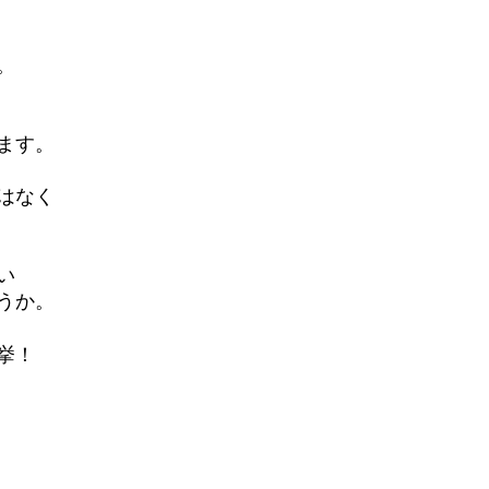
。
ます。
はなく
い
うか。
挙！