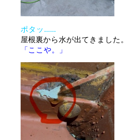
ポタッ……
屋根裏から水が出てきました。
「ここや。」