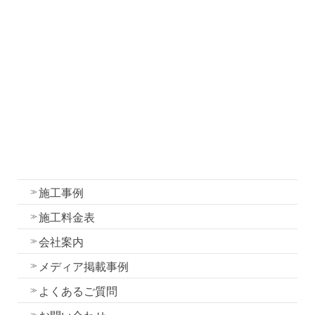
塗装について
塗装工事の流れと各工程の作業内容
外壁・屋根塗装の色選びのコツ
我妻塗装の強み
外壁塗装
屋根塗装
水性一液性リボール式防水の特徴
施工事例
施工料金表
会社案内
メディア掲載事例
よくあるご質問