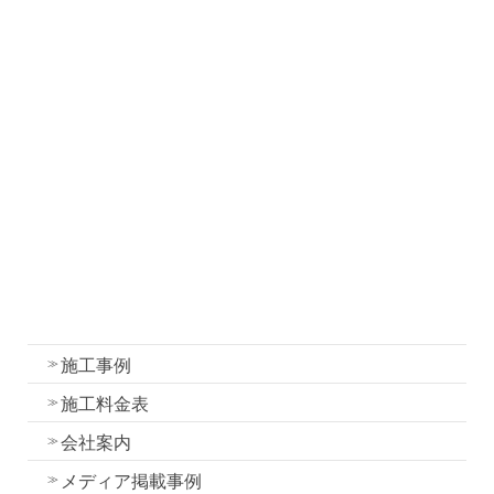
社長ブログ
職人ブログ
塗装について
塗装工事の流れと各工程の作業内容
外壁・屋根塗装の色選びのコツ
我妻塗装の強み
外壁塗装
屋根塗装
水性一液性リボール式防水の特徴
施工事例
施工料金表
会社案内
メディア掲載事例