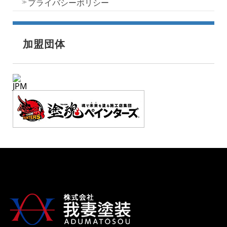
〒579-8036
大阪府東大阪市鷹殿町4-19
TEL:0120-114-920
FAX:072-986-4537
塗装について
施工料金表
水性一液性リボール式防水の特徴
我妻塗装の強み
会社案内