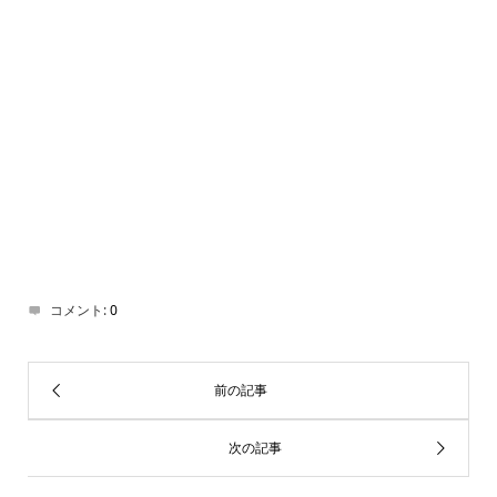
した先輩方へ敬意を払い、これから更に世の中に必
要とされる団体を目指してまいります。
塗魂ペインターズ
会長 宮嶋祐介
コメント:
0