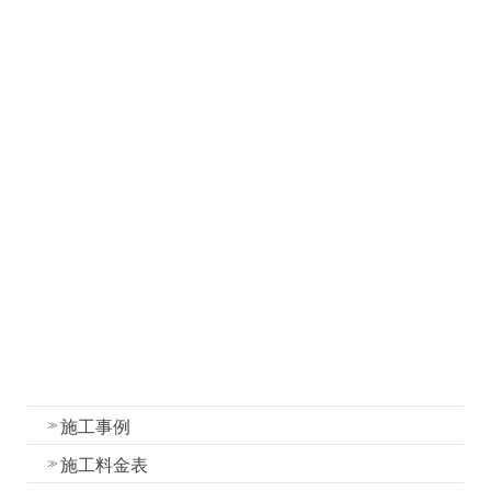
ホーム
お知らせ
社長ブログ
職人ブログ
塗装について
塗装工事の流れと各工程の作業内容
外壁・屋根塗装の色選びのコツ
我妻塗装の強み
外壁塗装
屋根塗装
水性一液性リボール式防水の特徴
施工事例
施工料金表