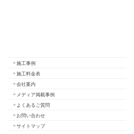
塗装工事の流れと各工程の作業内容
外壁・屋根塗装の色選びのコツ
我妻塗装の強み
外壁塗装
屋根塗装
水性一液性リボール式防水の特徴
施工事例
施工料金表
会社案内
メディア掲載事例
よくあるご質問
お問い合わせ
サイトマップ