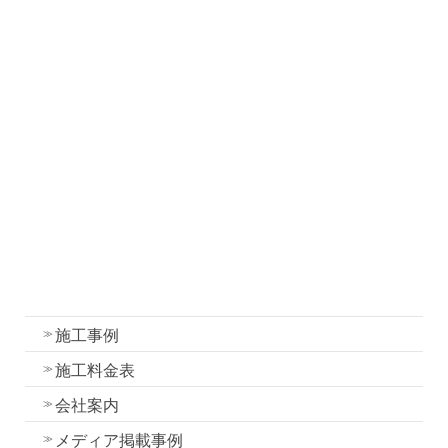
社長ブログ
職人ブログ
塗装について
塗装工事の流れと各工程の作業内容
外壁・屋根塗装の色選びのコツ
我妻塗装の強み
外壁塗装
屋根塗装
水性一液性リボール式防水の特徴
施工事例
施工料金表
会社案内
メディア掲載事例