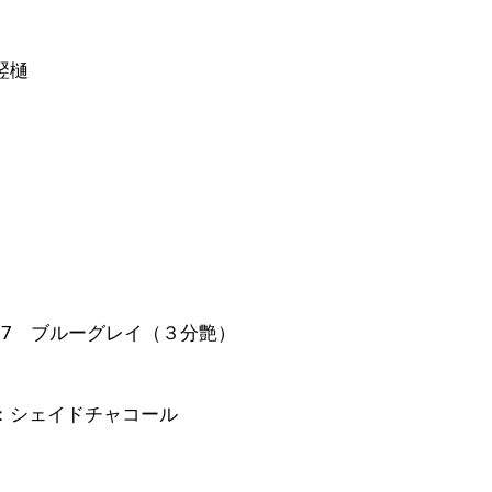
竪樋
017 ブルーグレイ（３分艶）
：シェイドチャコール