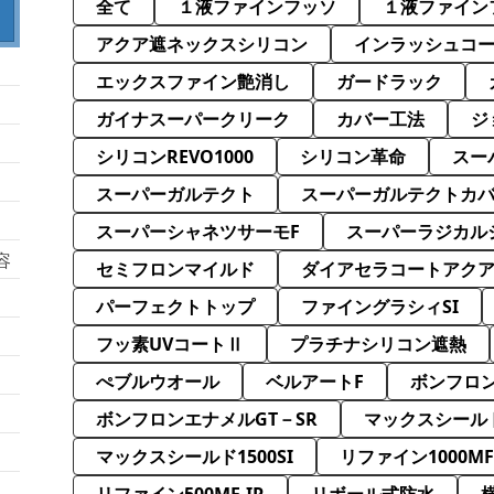
全て
１液ファインフッソ
１液ファイン
アクア遮ネックスシリコン
インラッシュコ
エックスファイン艶消し
ガードラック
ガイナスーパークリーク
カバー工法
ジ
シリコンREVO1000
シリコン革命
スー
スーパーガルテクト
スーパーガルテクトカ
スーパーシャネツサーモF
スーパーラジカル
容
セミフロンマイルド
ダイアセラコートアク
パーフェクトトップ
ファイングラシィSI
フッ素UVコートⅡ
プラチナシリコン遮熱
ぺブルウオール
ベルアートF
ボンフロン
ボンフロンエナメルGT－SR
マックスシールド
マックスシールド1500SI
リファイン1000MF-
リファイン500MF-IR
リボール式防水