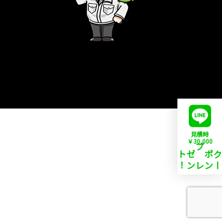
見積時
￥
30,000
！
プ
レ
ゼ
ン
ト
ン