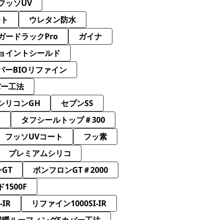
フッソUV
ート
ウレタン防水
ガードラックPro
ガイナ
ョイントシールド
パーBIOリファイン
バー工法
シリコンGH
セブンSS
ア
タフシールトップ＃300
フッソUVコート
フッ素
プレミアムシリコ
GT
ボンフロンGT＃2000
1500F
IR
リファイン1000SI-IR
横暖ルーフィングSカバー工法