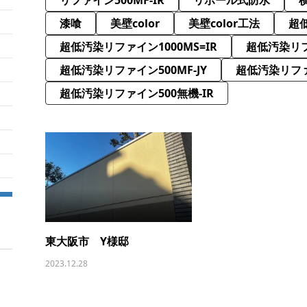
漆喰
美壁color
美壁color工法
超低
超低汚染リファイン1000MS=IR
超低汚染リフ
超低汚染リファイン500MF-JY
超低汚染リファ
超低汚染リファイン500無機-IR
東大阪市 Y様邸
2023.12.28