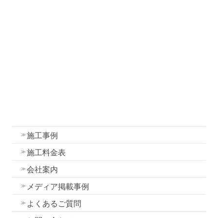
塗装について
塗装工事の流れと各工程の作業内容
外壁・屋根塗装の色選びのコツ
我妻塗装の強み
外壁塗装
屋根塗装
水性一液性リボール式防水の特徴
施工事例
施工料金表
会社案内
メディア掲載事例
よくあるご質問