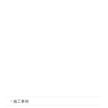
ホーム
お知らせ
社長ブログ
職人ブログ
塗装について
塗装工事の流れと各工程の作業内容
外壁・屋根塗装の色選びのコツ
我妻塗装の強み
外壁塗装
屋根塗装
水性一液性リボール式防水の特徴
施工事例