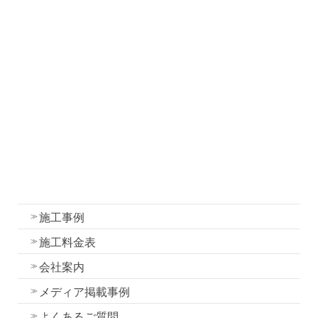
職人ブログ
塗装について
塗装工事の流れと各工程の作業内容
外壁・屋根塗装の色選びのコツ
我妻塗装の強み
外壁塗装
屋根塗装
水性一液性リボール式防水の特徴
施工事例
施工料金表
会社案内
メディア掲載事例
よくあるご質問