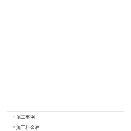
ホーム
お知らせ
社長ブログ
職人ブログ
塗装について
塗装工事の流れと各工程の作業内容
外壁・屋根塗装の色選びのコツ
我妻塗装の強み
外壁塗装
屋根塗装
水性一液性リボール式防水の特徴
施工事例
施工料金表